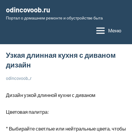
Перейти
odincovoob.ru
к
Портал о домашнем ремонте и обустройстве быта
содержимому
Меню
Узкая длинная кухня с диваном
дизайн
odincovoob_r
6
Нет
О
декабря
комментариев
дизайне
Дизайн узкой длинной кухни с диваном
2023
Цветовая палитра:
* Выбирайте светлые или нейтральные цвета, чтобы