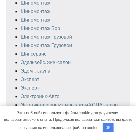
Шиномонтаж
Шиномонтаж
Шиномонтаж
Шиномонтаж Бор
Шиномонтаж Грузовой
Шиномонтаж Грузовой
Шинсервис
Эдельвейс, SPA-салон
Эдем+, сауна
Эксперт
Эксперт
Электроник-Авто
Эстетика здоровья, массажный СПА-салон
Этот веб-сайт использует файлы cookie для улучшения
Юг, сауна
пользовательского опыта. Продолжая пользоваться сайтом, вы даете
Южный, строительный рынок
согласие на использование файлов cookie.
OK