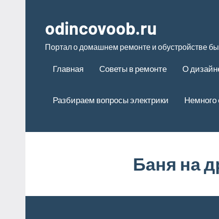
Перейти
к
odincovoob.ru
содержимому
Портал о домашнем ремонте и обустройстве бы
Главная
Советы в ремонте
О дизайн
Разбираем вопросы электрики
Немного 
Баня на 