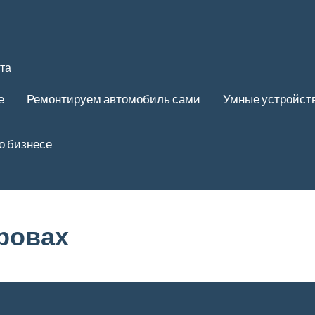
та
е
Ремонтируем автомобиль сами
Умные устройст
о бизнесе
дровах