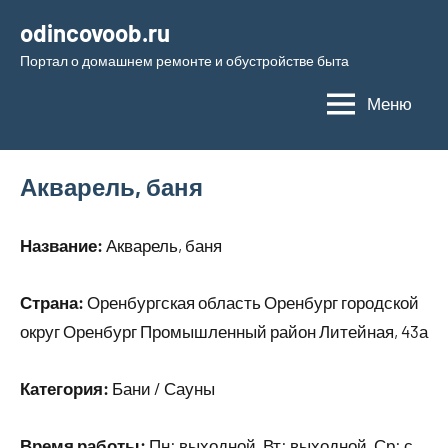
Перейти
odincovoob.ru
к
Портал о домашнем ремонте и обустройстве быта
содержимому
Меню
Акварель, баня
Название:
Акварель, баня
Страна:
Оренбургская область Оренбург городской
округ Оренбург Промышленный район Литейная, 43а
Категория:
Бани / Сауны
Время работы:
Пн: выходной, Вт: выходной, Ср: с