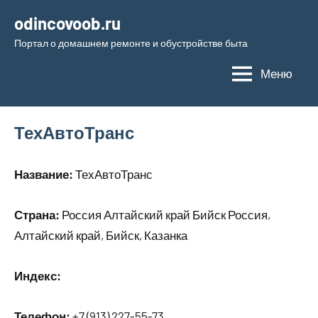
Перейти
odincovoob.ru
к
Портал о домашнем ремонте и обустройстве быта
содержимому
Меню
ТехАвтоТранс
Название:
ТехАвтоТранс
Страна:
Россия Алтайский край Бийск Россия,
Алтайский край, Бийск, Казанка
Индекс:
Телефон:
+7 (913) 227-55-73