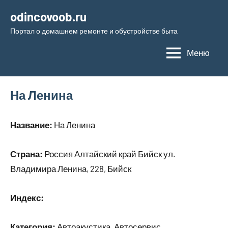
Перейти
odincovoob.ru
к
Портал о домашнем ремонте и обустройстве быта
содержимому
Меню
На Ленина
Название:
На Ленина
Страна:
Россия Алтайский край Бийск ул.
Владимира Ленина, 228, Бийск
Индекс:
Категория:
Автоакустика, Автосервис,