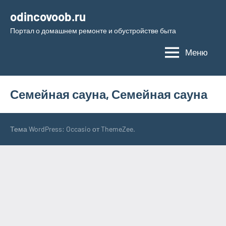
Перейти
odincovoob.ru
к
Портал о домашнем ремонте и обустройстве быта
содержимому
Меню
Семейная сауна, Семейная сауна
Тема WordPress: Occasio от ThemeZee.