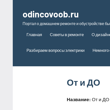
Перейти
к
odincovoob.ru
содержимому
Портал о домашнем ремонте и обустройстве бы
Главная
Советы в ремонте
О дизайн
Разбираем вопросы электрики
Немного 
От и ДО
Название:
От и ДО