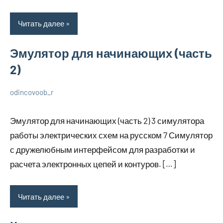
Читать далее
Эмулятор для начинающих (часть
2)
odincovoob_r
23
Нет
Разбираем
июля
комментариев
вопросы
Эмулятор для начинающих (часть 2) 3 симулятора
2023
электрики
работы электрических схем на русском 7 Симулятор
с дружелюбным интерфейсом для разработки и
расчета электронных цепей и контуров. […]
Читать далее