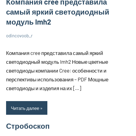
Компания cree представила
самый яркий светодиодный
модуль lmh2
odincovoob_r
23
Нет
Разбираем
июля
комментариев
вопросы
Компания cree представила самый яркий
2023
электрики
светодиодный модуль lmh2 Новые цветные
светодиоды компании Cree: особенности и
перспективы использования – PDF Мощные
светодиоды и изделия на их […]
Читать далее
Стробоскоп