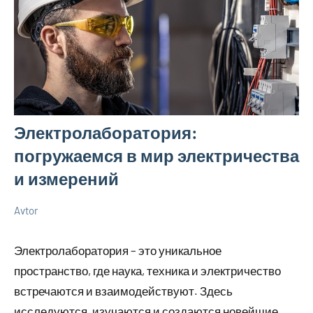
Электролаборатория:
погружаемся в мир электричества
и измерений
Avtor
20
Нет
Разбираем
сентября
комментариев
вопросы
Электролаборатория – это уникальное
2024
электрики
пространство, где наука, техника и электричество
встречаются и взаимодействуют. Здесь
исследуются, изучаются и создаются новейшие