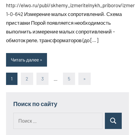
http://elwo.ru/publ/skhemy_izmeritelnykh_priborov/izmer
1-0-642 Измерение малых сопротивлений. Схема
приставки Порой появляется необходимость
выполнить измерение малых сопротивлений –
обмоток реле, трансформаторов (до […]
Читать далее
1
2
3
…
5
Следующие
»
Пагинация
записи
записей
Поиск по сайту
Поиск
Поиск
для: