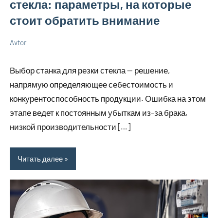
стекла: параметры, на которые
стоит обратить внимание
Avtor
22
Нет
Разбираем
октября
комментариев
вопросы
Выбор станка для резки стекла — решение,
2025
электрики
напрямую определяющее себестоимость и
Советы
конкурентоспособность продукции. Ошибка на этом
в
этапе ведет к постоянным убыткам из-за брака,
ремонте
низкой производительности […]
Читать далее