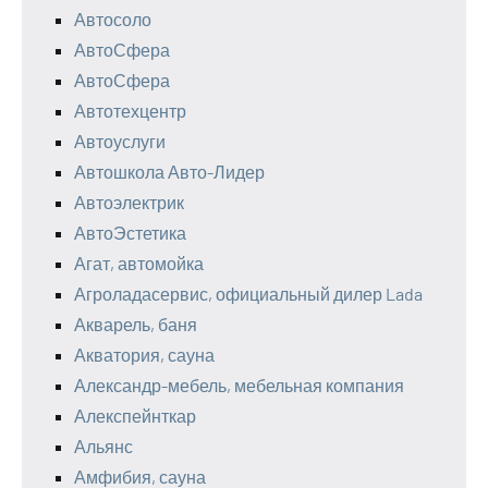
Автосоло
АвтоСфера
АвтоСфера
Автотехцентр
Автоуслуги
Автошкола Авто-Лидер
Автоэлектрик
АвтоЭстетика
Агат, автомойка
Агроладасервис, официальный дилер Lada
Акварель, баня
Акватория, сауна
Александр-мебель, мебельная компания
Алекспейнткар
Альянс
Амфибия, сауна