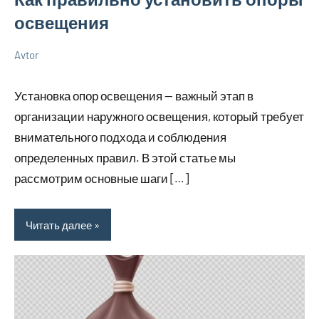
освещения
Avtor
17
Нет
Разбираем
сентября
комментариев
вопросы
Установка опор освещения — важный этап в
2024
электрики
организации наружного освещения, который требует
внимательного подхода и соблюдения
определенных правил. В этой статье мы
рассмотрим основные шаги […]
Читать далее