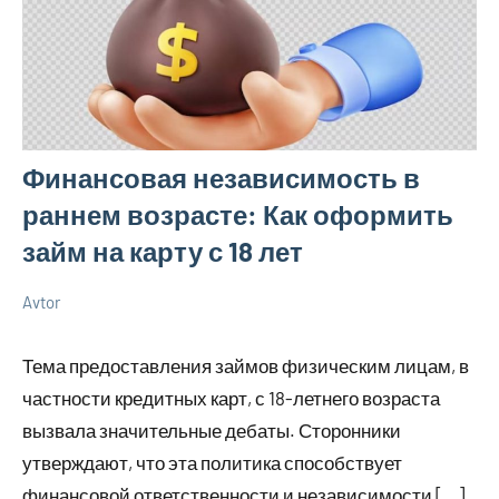
Финансовая независимость в
раннем возрасте: Как оформить
займ на карту с 18 лет
Avtor
12
Нет
Разбираем
сентября
комментариев
вопросы
Тема предоставления займов физическим лицам, в
2023
электрики
частности кредитных карт, с 18-летнего возраста
вызвала значительные дебаты. Сторонники
утверждают, что эта политика способствует
финансовой ответственности и независимости […]