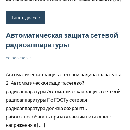
Читать далее
Автоматическая защита сетевой
радиоаппаратуры
odincovoob_r
23
Нет
Разбираем
июля
комментариев
вопросы
Автоматическая защита сетевой радиоаппаратуры
2023
электрики
2. Автоматическая защита сетевой
радиоаппаратуры Автоматическая защита сетевой
радиоаппаратуры По ГОСТу сетевая
радиоаппаратура должна сохранять
работоспособность при изменении питающего
напряжения в […]