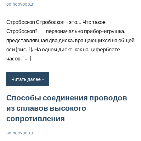
odincovoob_r
23
Нет
Разбираем
июля
комментариев
вопросы
Стробоскоп Стробоскоп – это… Что такое
2023
электрики
Стробоскоп? первоначально прибор-игрушка,
представлявшая два диска, вращающихся на общей
оси (рис. 1). На одном диске, как на циферблате
часов, […]
Читать далее
Способы соединения проводов
из сплавов высокого
сопротивления
odincovoob_r
23
Нет
Разбираем