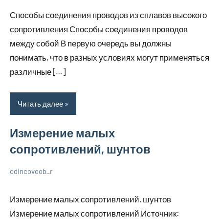
июля
комментариев
вопросы
Способы соединения проводов из сплавов высокого
2023
электрики
сопротивления Способы соединения проводов
между собой В первую очередь вы должны
понимать, что в разных условиях могут применяться
различные […]
Читать далее
Измерение малых
сопротивлений, шунтов
odincovoob_r
23
Нет
Разбираем
июля
комментариев
вопросы
Измерение малых сопротивлений, шунтов
2023
электрики
Измерение малых сопротивлений Источник: