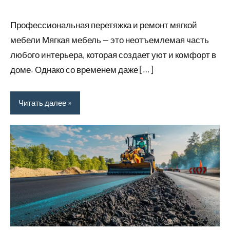
14
Нет
Советы
июля
комментариев
в
Профессиональная перетяжка и ремонт мягкой
2026
ремонте
мебели Мягкая мебель — это неотъемлемая часть
любого интерьера, которая создает уют и комфорт в
доме. Однако со временем даже […]
Читать далее