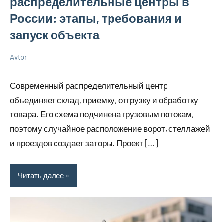
распределительные центры в
России: этапы, требования и
запуск объекта
Avtor
3
Нет
Советы
августа
комментариев
в
Современный распределительный центр
2026
ремонте
объединяет склад, приемку, отгрузку и обработку
товара. Его схема подчинена грузовым потокам,
поэтому случайное расположение ворот, стеллажей
и проездов создает заторы. Проект […]
Читать далее