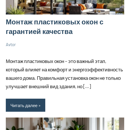
Монтаж пластиковых окон с
гарантией качества
Avtor
1
Нет
Советы
июля
комментариев
в
Монтаж пластиковых окон – это важный этап,
2026
ремонте
который влияет на комфорт и энергоэффективность
вашего дома. Правильная установка окон не только
улучшает внешний вид здания, но […]
Читать далее