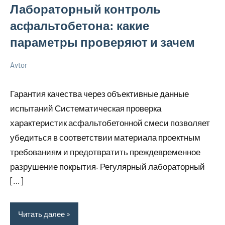
Лабораторный контроль
асфальтобетона: какие
параметры проверяют и зачем
Avtor
6
Нет
Советы
июля
комментариев
в
Гарантия качества через объективные данные
2026
ремонте
испытаний Систематическая проверка
характеристик асфальтобетонной смеси позволяет
убедиться в соответствии материала проектным
требованиям и предотвратить преждевременное
разрушение покрытия. Регулярный лабораторный
[…]
Читать далее