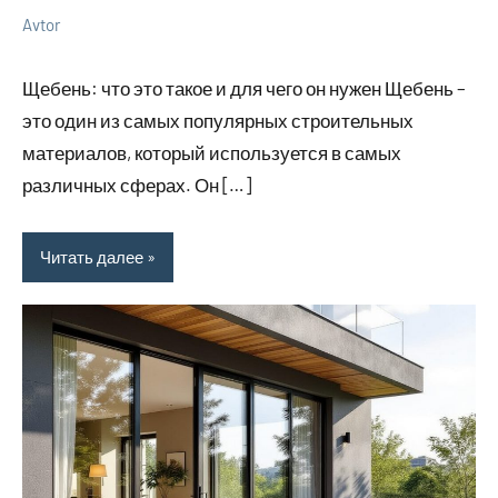
Avtor
3
Нет
Советы
июля
комментариев
в
Щебень: что это такое и для чего он нужен Щебень –
2026
ремонте
это один из самых популярных строительных
материалов, который используется в самых
различных сферах. Он […]
Читать далее