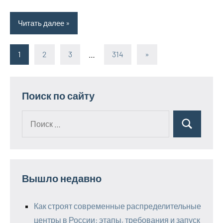
Читать далее
1
2
3
…
314
Следующие
»
Пагинация
записи
записей
Поиск по сайту
Поиск
Поиск
для:
Вышло недавно
Как строят современные распределительные
центры в России: этапы, требования и запуск