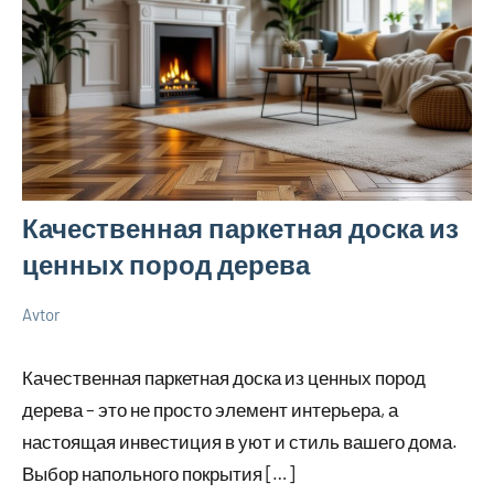
Качественная паркетная доска из
ценных пород дерева
Avtor
30
Нет
Советы
июня
комментариев
в
Качественная паркетная доска из ценных пород
2026
ремонте
дерева – это не просто элемент интерьера, а
настоящая инвестиция в уют и стиль вашего дома.
Выбор напольного покрытия […]