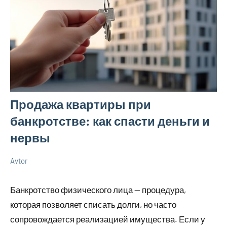
Продажа квартиры при
банкротстве: как спасти деньги и
нервы
Avtor
24
Нет
Советы
июля
комментариев
в
Банкротство физического лица — процедура,
2026
ремонте
которая позволяет списать долги, но часто
сопровождается реализацией имущества. Если у