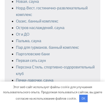
Новая, сауна
Норд-Вест, гостинично-развлекательный
комплекс
Оазис, банный комплекс
Остров наслаждений, сауна
От и ДО
Пальма, сауна
Пар для гурманов, банный комплекс
Парголовские бани
Первая сеть саун
Персона Стиль, спортивно-оздоровительный
клуб
Печки-лавочки, сауна
Планета, комплекс
Этот веб-сайт использует файлы cookie для улучшения
пользовательского опыта. Продолжая пользоваться сайтом, вы даете
Плехановские бани, оздоровительный
согласие на использование файлов cookie.
OK
комплекс