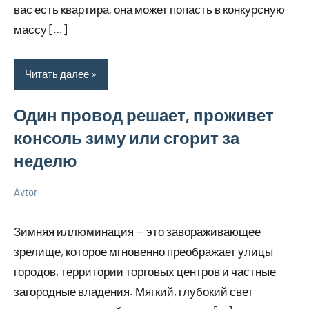
вас есть квартира, она может попасть в конкурсную
массу […]
Читать далее
Один провод решает, проживет
консоль зиму или сгорит за
неделю
Avtor
15
Нет
Советы
июля
комментариев
в
Зимняя иллюминация — это завораживающее
2026
ремонте
зрелище, которое мгновенно преображает улицы
городов, территории торговых центров и частные
загородные владения. Мягкий, глубокий свет