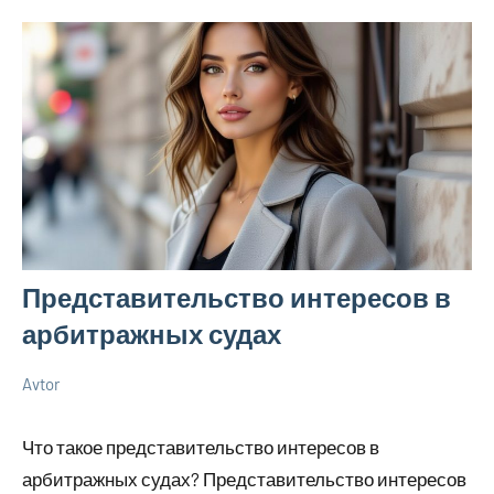
Представительство интересов в
арбитражных судах
Avtor
5
Нет
Советы
июля
комментариев
в
Что такое представительство интересов в
2026
ремонте
арбитражных судах? Представительство интересов