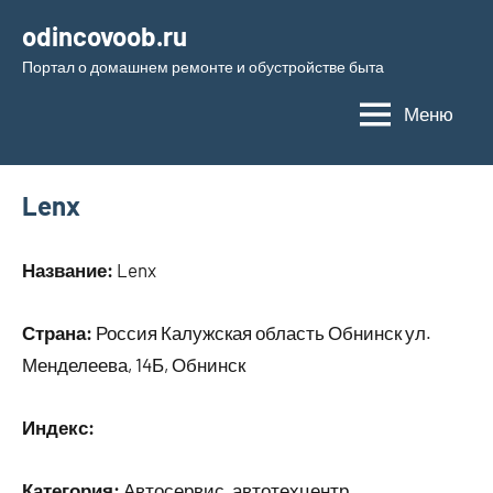
Перейти
odincovoob.ru
к
Портал о домашнем ремонте и обустройстве быта
содержимому
Меню
Lenx
Название:
Lenx
Страна:
Россия Калужская область Обнинск ул.
Менделеева, 14Б, Обнинск
Индекс:
Категория:
Автосервис, автотехцентр