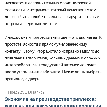
нуждается в дополнительных слоях цифровой
сложности. Инструмент, который помогает в этом,
должен быть подобен скальпелю хирурга — точным,
острым и стерильно чистым.
Иногда самый прогрессивный шаг — это шаг назад. К
простоте, ясности и прямому человеческому
контакту. К тому, что работало исправно задолго до
появления алгоритмов, больших данных и сложных
интерфейсов. Ваш следующий автомобиль ждет
вас за углом, а не в лабиринте. Нужно лишь выбрать
правильную дверь.
Предыдущая запись
Навигация
Экономия на производстве триплекса:
как печь для вакуумного ламинирования