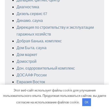
Диагностика
Дизель сервис 67
Динамо, сауна
Дирекция по строительству и эксплуатации
гаражных хозяйств
Добрая банька, комплекс
Дом Быта, сауна
Дом маркет
Домострой
Дон, оздоровительный комплекс
ДОСААФ России
Евразия Восток
Евро, торгово-производственная фирма
Этот веб-сайт использует файлы cookie для улучшения
Единая служба эвакуации, Единая служба
пользовательского опыта. Продолжая пользоваться сайтом, вы даете
эвакуации
согласие на использование файлов cookie.
OK
Золотая гора, горнолыжный комплекс