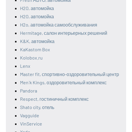
H2O, автомойка
H2O, автомойка
H2o, автомойка самообслуживания
Hermitage, салон интерьерных решений
K&K, автомойка
KaKastom Box
Kolobox.ru
Lenx
Master fit, спортивно-оздоровительный центр
Men`k Kings, оздоровительный комплекс
Pandora
Respect, гостиничный комплекс
Shato city, отель
Vagguide
VinService
Xado