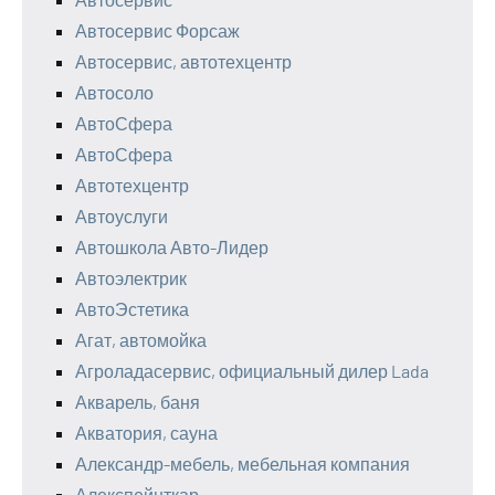
Автосервис Форсаж
Автосервис, автотехцентр
Автосоло
АвтоСфера
АвтоСфера
Автотехцентр
Автоуслуги
Автошкола Авто-Лидер
Автоэлектрик
АвтоЭстетика
Агат, автомойка
Агроладасервис, официальный дилер Lada
Акварель, баня
Акватория, сауна
Александр-мебель, мебельная компания
Алекспейнткар