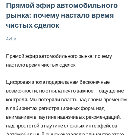
Прямой эфир автомобильного
рынка: почему настало время
чистых сделок
Avtor
6
Нет
Советы
декабря
комментариев
в
Прямой эфир автомобильного рынка: почему
2025
ремонте
настало время чистых сделок
Цифровая эпоха подарила нам бесконечные
возможности, но отняла нечто важное — ощущение
контроля. Мы потеряли власть над своим временем
в лабиринтах регистрационных форм, над
вниманием в паутине навязчивых рекомендаций,
над простотой в паутине сложных интерфейсов.
Автомобильный рынок оказался в эпицентре этого