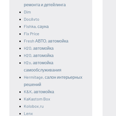
ремонта и детейлинга
Dim
DocAvto
Fishka, сауна
Fix Price
Fresh АВТО, автомойка
H2O, автомойка
H2O, автомойка
H2o, автомойка
самообслуживания
Hermitage, салон интерьерных
решений
K&K, автомойка
KaKastom Box
Kolobox.ru
Lenx