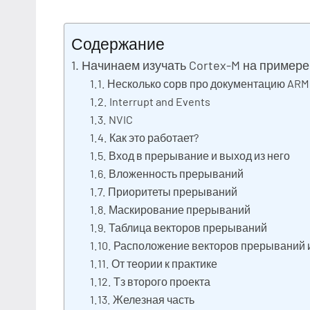
23
Нет
Разбираем
июля
комментариев
вопросы
Содержание
2023
электрики
Начинаем изучать Cortex-M на примере 
Несколько сорв про документацию ARM
Interrupt and Events
NVIC
Как это работает?
Вход в прерывание и выход из него
Вложенность прерываний
Приоритеты прерываний
Маскирование прерываний
Таблица векторов прерываний
Расположение векторов прерываний и
От теории к практике
Тз второго проекта
Железная часть