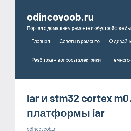
Перейти
к
odincovoob.ru
содержимому
Портал о домашнем ремонте и обустройстве бы
Главная
Советы в ремонте
О дизайн
Разбираем вопросы электрики
Немного 
Iar и stm32 cortex m
платформы iar
odincovoob_r