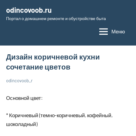
Перейти
odincovoob.ru
к
Портал о домашнем ремонте и обустройстве быта
содержимому
Меню
Дизайн коричневой кухни
сочетание цветов
odincovoob_r
6
Нет
О
декабря
комментариев
дизайне
Основной цвет:
2023
* Коричневый (темно-коричневый, кофейный,
шоколадный)