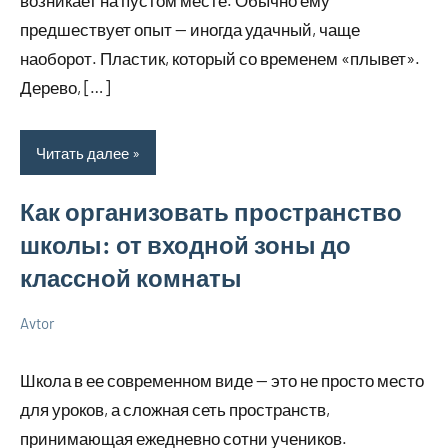
возникает на пустом месте. Обычно ему
предшествует опыт — иногда удачный, чаще
наоборот. Пластик, который со временем «плывет».
Дерево, […]
Читать далее
Как организовать пространство
школы: от входной зоны до
классной комнаты
Avtor
11
Нет
Советы
марта
комментариев
в
Школа в ее современном виде — это не просто место
2026
ремонте
для уроков, а сложная сеть пространств,
принимающая ежедневно сотни учеников.