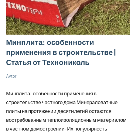
Минплита: особенности
применения в строительстве |
Статья от Технониколь
Avtor
26
Нет
Советы
марта
комментариев
в
Минплита: особенности применения в
2026
ремонте
строительстве частного дома Минераловатные
плиты на протяжении десятилетий остаются
востребованным теплоизоляционным материалом
в частном домостроении. Их популярность