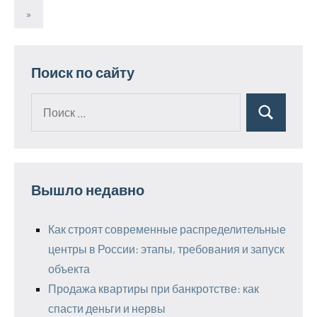
Пагинация
записи
Следующие
»
записей
записи
Поиск по сайту
Поиск
Поиск
для:
Вышло недавно
Как строят современные распределительные
центры в России: этапы, требования и запуск
объекта
Продажа квартиры при банкротстве: как
спасти деньги и нервы