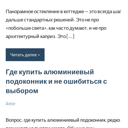
марта
комментариев
в
Панорамное остекление в коттедже — это всегда шаг
2026
ремонте
дальше стандартных решений. Это не про
«побольше света», как часто думают, и не про
архитектурный каприз. Это […]
Читать далее
Где купить алюминиевый
подоконник и не ошибиться с
выбором
Avtor
11
Нет
Советы
марта
комментариев
в
Вопрос, где купить алюминиевый подоконник, редко
2026
ремонте