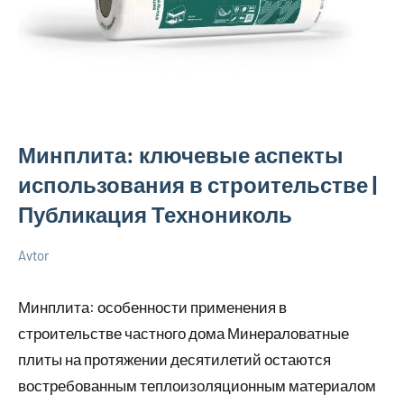
Минплита: ключевые аспекты
использования в строительстве |
Публикация Технониколь
Avtor
27
Нет
Советы
марта
комментариев
в
Минплита: особенности применения в
2026
ремонте
строительстве частного дома Минераловатные
плиты на протяжении десятилетий остаются
востребованным теплоизоляционным материалом