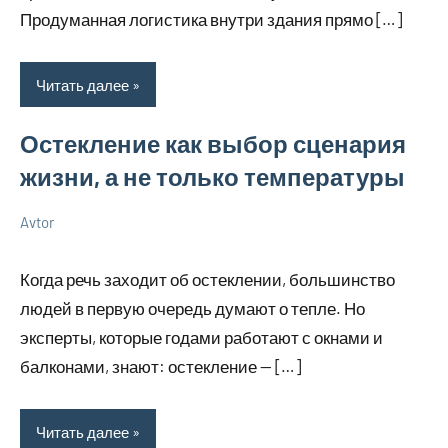
Продуманная логистика внутри здания прямо […]
Читать далее
Остекление как выбор сценария
жизни, а не только температуры
Avtor
11
Нет
Советы
марта
комментариев
в
Когда речь заходит об остеклении, большинство
2026
ремонте
людей в первую очередь думают о тепле. Но
эксперты, которые годами работают с окнами и
балконами, знают: остекление — […]
Читать далее