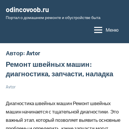
Перейти
odincovoob.ru
к
Портал о домашнем ремонте и обустройстве быта
содержимому
Меню
Автор:
Avtor
Ремонт швейных машин:
диагностика, запчасти, наладка
Avtor
7
Нет
Советы
апреля
комментариев
в
Диагностика швейных машин Ремонт швейных
2026
ремонте
машин начинается с тщательной диагностики. Это
важный этап, который позволяет выявить основные
проблемы и определить, какие запчасти могут