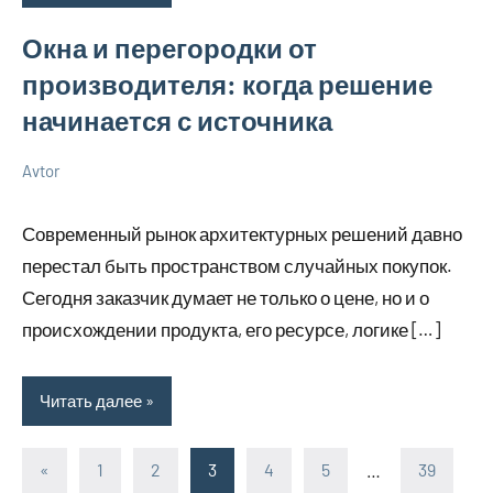
Окна и перегородки от
производителя: когда решение
начинается с источника
Avtor
11
Нет
Советы
марта
комментариев
в
Современный рынок архитектурных решений давно
2026
ремонте
перестал быть пространством случайных покупок.
Сегодня заказчик думает не только о цене, но и о
происхождении продукта, его ресурсе, логике […]
Читать далее
«
Предыдущие
1
2
3
4
5
…
39