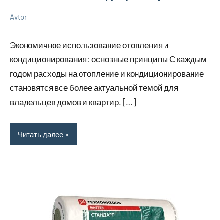
Avtor
3
Нет
Советы
апреля
комментариев
в
Экономичное использование отопления и
2026
ремонте
кондиционирования: основные принципы С каждым
годом расходы на отопление и кондиционирование
становятся все более актуальной темой для
владельцев домов и квартир. […]
Читать далее