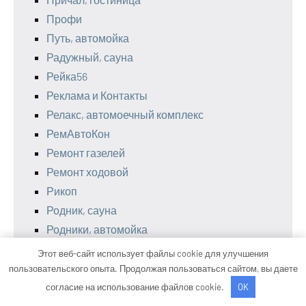
Профи
Путь, автомойка
Радужный, сауна
Рейка56
Реклама и Контакты
Релакс, автомоечный комплекс
РемАвтоКон
Ремонт газелей
Ремонт ходовой
Рикоп
Родник, сауна
Родники, автомойка
Роскар
Этот веб-сайт использует файлы cookie для улучшения
Русская парная, баня на дровах
пользовательского опыта. Продолжая пользоваться сайтом, вы даете
С легким паром, баня
согласие на использование файлов cookie.
OK
Сауна