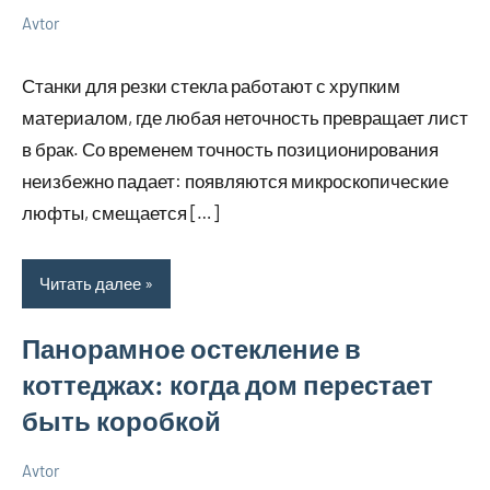
Avtor
23
Нет
Советы
марта
комментариев
в
Станки для резки стекла работают с хрупким
2026
ремонте
материалом, где любая неточность превращает лист
в брак. Со временем точность позиционирования
неизбежно падает: появляются микроскопические
люфты, смещается […]
Читать далее
Панорамное остекление в
коттеджах: когда дом перестает
быть коробкой
Avtor
11
Нет
Советы