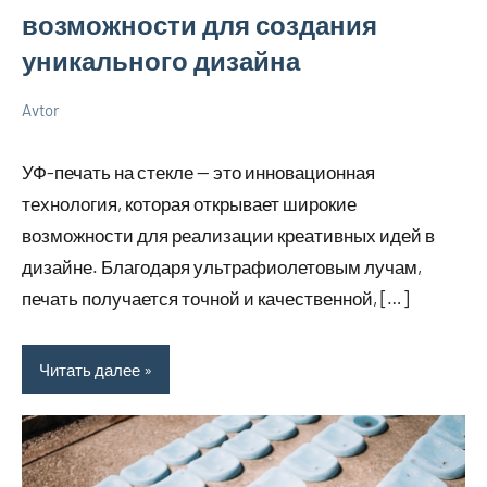
возможности для создания
уникального дизайна
Avtor
14
Нет
Советы
апреля
комментариев
в
УФ-печать на стекле — это инновационная
2026
ремонте
технология, которая открывает широкие
возможности для реализации креативных идей в
дизайне. Благодаря ультрафиолетовым лучам,
печать получается точной и качественной, […]
Читать далее