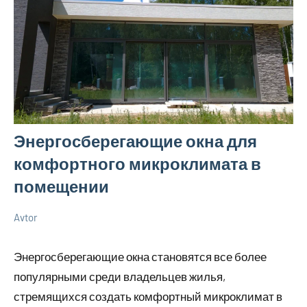
Энергосберегающие окна для
комфортного микроклимата в
помещении
Avtor
20
Нет
Советы
мая
комментариев
в
Энергосберегающие окна становятся все более
2026
ремонте
популярными среди владельцев жилья,
стремящихся создать комфортный микроклимат в