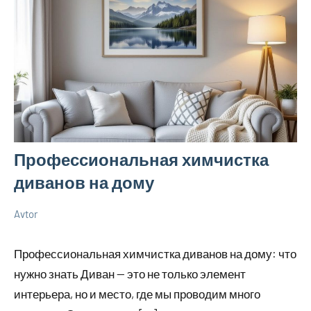
Профессиональная химчистка
диванов на дому
Avtor
22
Нет
Советы
июня
комментариев
в
Профессиональная химчистка диванов на дому: что
2026
ремонте
нужно знать Диван — это не только элемент
интерьера, но и место, где мы проводим много