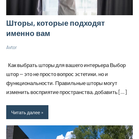
Шторы, которые подходят
именно вам
Avtor
21
Нет
Советы
мая
комментариев
в
Как выбрать шторы для вашего интерьера Выбор
2026
ремонте
штор — это не просто вопрос эстетики, но и
функциональности. Правильные шторы могут
изменить восприятие пространства, добавить […]
Читать далее