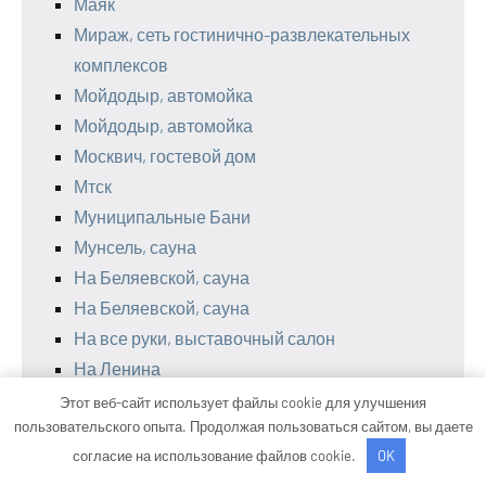
Маяк
Мираж, сеть гостинично-развлекательных
комплексов
Мойдодыр, автомойка
Мойдодыр, автомойка
Москвич, гостевой дом
Мтск
Муниципальные Бани
Мунсель, сауна
На Беляевской, сауна
На Беляевской, сауна
На все руки, выставочный салон
На Ленина
НАО автосервис
Этот веб-сайт использует файлы cookie для улучшения
пользовательского опыта. Продолжая пользоваться сайтом, вы даете
Наутилус, баня
согласие на использование файлов cookie.
OK
НБ, сауна