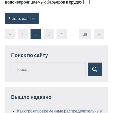
водонепроницаемых барьеров в прудах […]
Читать далее
«
Предыдущие
1
2
3
4
…
39
Следую
»
Пагинация
записи
записи
записей
Поиск по сайту
Поиск
Поиск
для:
Вышло недавно
Как строят современные распределительные