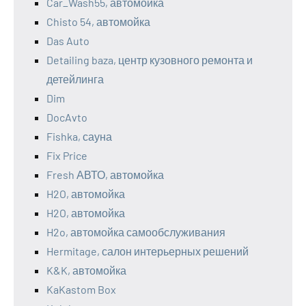
Car_Wash55, автомойка
Chisto 54, автомойка
Das Auto
Detailing baza, центр кузовного ремонта и
детейлинга
Dim
DocAvto
Fishka, сауна
Fix Price
Fresh АВТО, автомойка
H2O, автомойка
H2O, автомойка
H2o, автомойка самообслуживания
Hermitage, салон интерьерных решений
K&K, автомойка
KaKastom Box