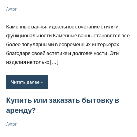
Avtor
11
Нет
Советы
мая
комментариев
в
Каменные ванны: идеальное сочетание стиля и
2026
ремонте
функциональности Каменные ванны становятся все
более популярными в современных интерьерах
благодаря своей эстетике и долговечности. Эти
изделия не только […]
Читать далее
Купить или заказать бытовку в
аренду?
Avtor
20
Нет
Советы
апреля
комментариев
в