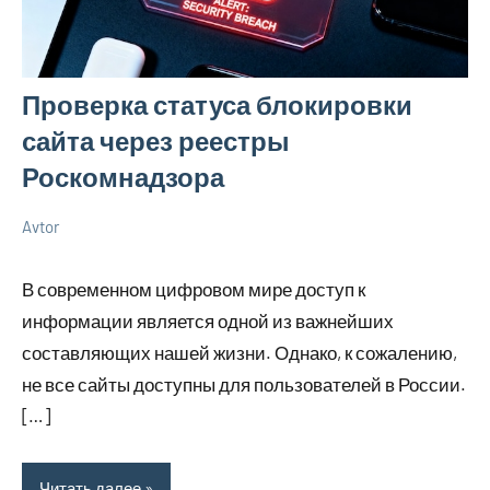
Проверка статуса блокировки
сайта через реестры
Роскомнадзора
Avtor
18
Нет
Советы
апреля
комментариев
в
В современном цифровом мире доступ к
2026
ремонте
информации является одной из важнейших
составляющих нашей жизни. Однако, к сожалению,
не все сайты доступны для пользователей в России.
[…]
Читать далее