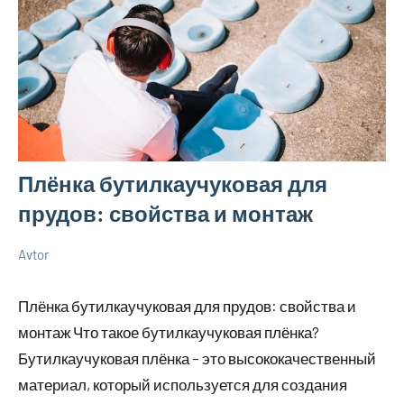
Плёнка бутилкаучуковая для
прудов: свойства и монтаж
Avtor
8
Нет
Советы
апреля
комментариев
в
Плёнка бутилкаучуковая для прудов: свойства и
2026
ремонте
монтаж Что такое бутилкаучуковая плёнка?
Бутилкаучуковая плёнка – это высококачественный
материал, который используется для создания