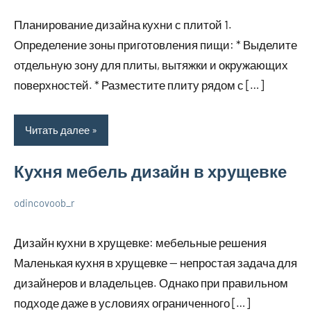
декабря
комментариев
дизайне
Планирование дизайна кухни с плитой 1.
2023
Определение зоны приготовления пищи: * Выделите
отдельную зону для плиты, вытяжки и окружающих
поверхностей. * Разместите плиту рядом с […]
Читать далее
Кухня мебель дизайн в хрущевке
odincovoob_r
6
Нет
О
декабря
комментариев
дизайне
Дизайн кухни в хрущевке: мебельные решения
2023
Маленькая кухня в хрущевке — непростая задача для
дизайнеров и владельцев. Однако при правильном
подходе даже в условиях ограниченного […]