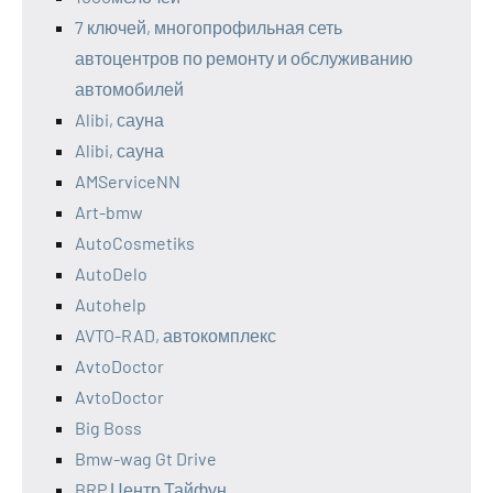
7 ключей, многопрофильная сеть
автоцентров по ремонту и обслуживанию
автомобилей
Alibi, сауна
Alibi, сауна
AMServiceNN
Art-bmw
AutoCosmetiks
AutoDelo
Autohelp
AVTO-RAD, автокомплекс
AvtoDoctor
AvtoDoctor
Big Boss
Bmw-wag Gt Drive
BRP Центр Тайфун