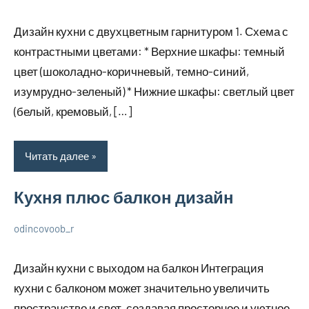
6
Нет
О
декабря
комментариев
дизайне
Дизайн кухни с двухцветным гарнитуром 1. Схема с
2023
контрастными цветами: * Верхние шкафы: темный
цвет (шоколадно-коричневый, темно-синий,
изумрудно-зеленый) * Нижние шкафы: светлый цвет
(белый, кремовый, […]
Читать далее
Кухня плюс балкон дизайн
odincovoob_r
6
Нет
О
декабря
комментариев
дизайне
Дизайн кухни с выходом на балкон Интеграция
2023
кухни с балконом может значительно увеличить
пространство и свет, создавая просторное и уютное