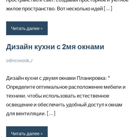
жилое пространство. Вот несколько идей […]
Читать далее
Дизайн кухни с 2мя окнами
odincovoob_r
6
Нет
О
декабря
комментариев
дизайне
Дизайн кухни с двумя окнами Планировка: *
2023
Определите оптимальное расположение мебели и
техники, чтобы использовать естественное
освещение и обеспечить удобный доступ к окнам
для вентиляции. […]
Читать далее