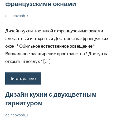
французскими окнами
odincovoob_r
6
Нет
О
декабря
комментариев
дизайне
Дизайн кухни-гостиной с французскими окнами:
2023
элегантный и открытый Достоинства французских
окон: * Обильное естественное освещение *
Визуальное расширение пространства * Доступ на
открытый воздух * […]
Читать далее
Дизайн кухни с двухцветным
гарнитуром
odincovoob_r