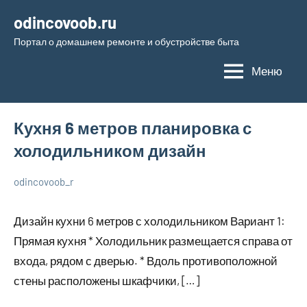
Перейти
odincovoob.ru
к
Портал о домашнем ремонте и обустройстве быта
содержимому
Меню
Кухня 6 метров планировка с
холодильником дизайн
odincovoob_r
6
Нет
О
декабря
комментариев
дизайне
Дизайн кухни 6 метров с холодильником Вариант 1:
2023
Прямая кухня * Холодильник размещается справа от
входа, рядом с дверью. * Вдоль противоположной
стены расположены шкафчики, […]