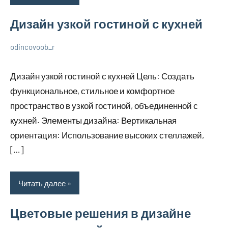
Дизайн узкой гостиной с кухней
odincovoob_r
6
Нет
О
декабря
комментариев
дизайне
Дизайн узкой гостиной с кухней Цель: Создать
2023
функциональное, стильное и комфортное
пространство в узкой гостиной, объединенной с
кухней. Элементы дизайна: Вертикальная
ориентация: Использование высоких стеллажей,
[…]
Читать далее
Цветовые решения в дизайне