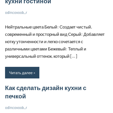
кухни гостиной
odincovoob_r
6
Нет
О
декабря
комментариев
дизайне
Нейтральные цвета Белый: Создает чистый,
2023
современный и просторный вид Серый: Добавляет
нотку утонченности и легко сочетается с
различными цветами Бежевый: Теплый и
универсальный оттенок, который […]
Читать далее
Как сделать дизайн кухни с
печкой
odincovoob_r
6
Нет
О