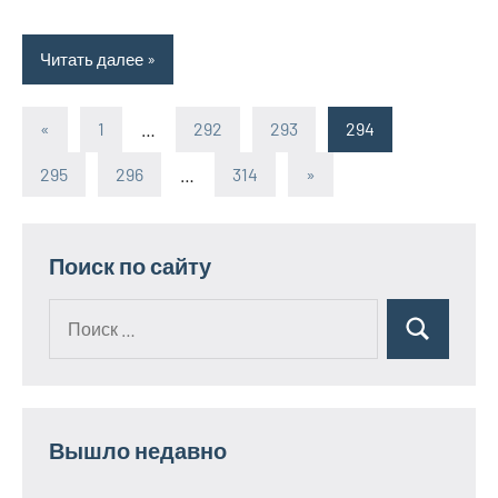
Читать далее
«
Предыдущие
1
…
292
293
294
Пагинация
записи
295
296
…
314
Следующие
»
записей
записи
Поиск по сайту
Поиск
Поиск
для:
Вышло недавно