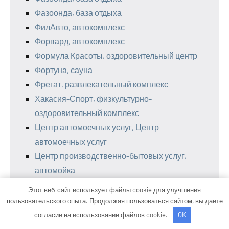
Фазоонда, база отдыха
ФилАвто, автокомплекс
Форвард, автокомплекс
Формула Красоты, оздоровительный центр
Фортуна, сауна
Фрегат, развлекательный комплекс
Хакасия-Спорт, физкультурно-
оздоровительный комплекс
Центр автомоечных услуг, Центр
автомоечных услуг
Центр производственно-бытовых услуг,
автомойка
Цивильский авторемонтный завод
Этот веб-сайт использует файлы cookie для улучшения
Чан-Чен, сауна
пользовательского опыта. Продолжая пользоваться сайтом, вы даете
Четра, оздоровительный комплекс
согласие на использование файлов cookie.
OK
Чкаловская СТО