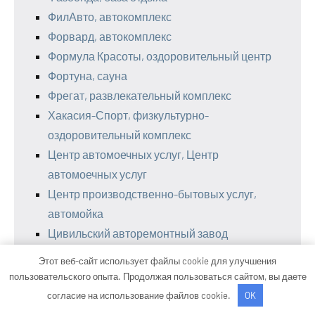
ФилАвто, автокомплекс
Форвард, автокомплекс
Формула Красоты, оздоровительный центр
Фортуна, сауна
Фрегат, развлекательный комплекс
Хакасия-Спорт, физкультурно-
оздоровительный комплекс
Центр автомоечных услуг, Центр
автомоечных услуг
Центр производственно-бытовых услуг,
автомойка
Цивильский авторемонтный завод
Чан-Чен, сауна
Этот веб-сайт использует файлы cookie для улучшения
Четра, оздоровительный комплекс
пользовательского опыта. Продолжая пользоваться сайтом, вы даете
Чкаловская СТО
согласие на использование файлов cookie.
OK
Шанхай, сауна