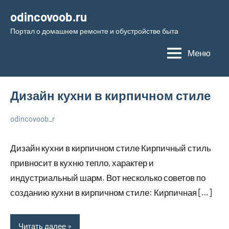
Перейти
odincovoob.ru
к
Портал о домашнем ремонте и обустройстве быта
содержимому
Меню
Дизайн кухни в кирпичном стиле
odincovoob_r
7
Нет
О
декабря
комментариев
дизайне
Дизайн кухни в кирпичном стиле Кирпичный стиль
2023
привносит в кухню тепло, характер и
индустриальный шарм. Вот несколько советов по
созданию кухни в кирпичном стиле: Кирпичная […]
Читать далее