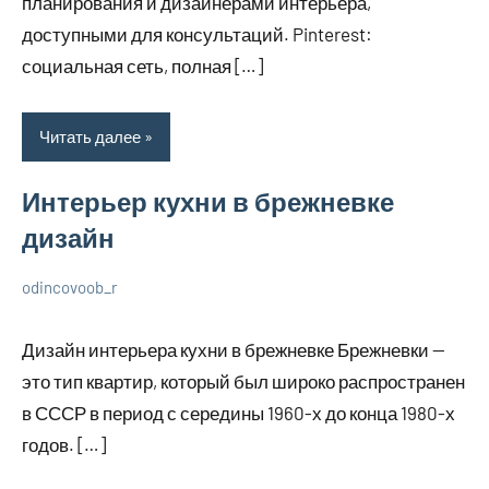
планирования и дизайнерами интерьера,
доступными для консультаций. Pinterest:
социальная сеть, полная […]
Читать далее
Интерьер кухни в брежневке
дизайн
odincovoob_r
7
Нет
О
декабря
комментариев
дизайне
Дизайн интерьера кухни в брежневке Брежневки —
2023
это тип квартир, который был широко распространен
в СССР в период с середины 1960-х до конца 1980-х
годов. […]