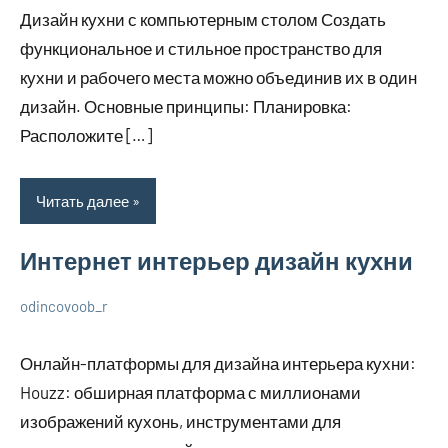
декабря
комментариев
дизайне
Дизайн кухни с компьютерным столом Создать
2023
функциональное и стильное пространство для
кухни и рабочего места можно объединив их в один
дизайн. Основные принципы: Планировка:
Расположите […]
Читать далее
Интернет интерьер дизайн кухни
odincovoob_r
7
Нет
О
декабря
комментариев
дизайне
Онлайн-платформы для дизайна интерьера кухни:
2023
Houzz: обширная платформа с миллионами
изображений кухонь, инструментами для