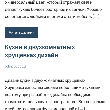
Универсальный цвет, который отражает свет и
делает кухню более просторной и светлой. Хорошо
сочетается с любыми цветами стен и мебели. […]
Читать далее
Кухни в двухкомнатных
хрущевках дизайн
odincovoob_r
7
Нет
О
декабря
комментариев
дизайне
Дизайн кухни в двухкомнатных хрущевках
2023
Хрущевки известны своими небольшими кухнями,
поэтому при разработке дизайна необходимо
грамотно использовать пространство. Вот несколько
идей для создания функциональной и […]