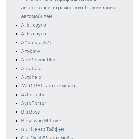
автоцентров по ремонту и обслуживанию
автомобилей
Alibi, сауна
Alibi, сауна
AMServiceNN
Art-bmw
AutoCosmetiks
AutoDelo
Autohelp
AVTO-RAD, автокомплекс
AvtoDoctor
AvtoDoctor
Big Boss
Bmw-wag Gt Drive
BRP Центр Тайфун
Car_Wash55, автомойка