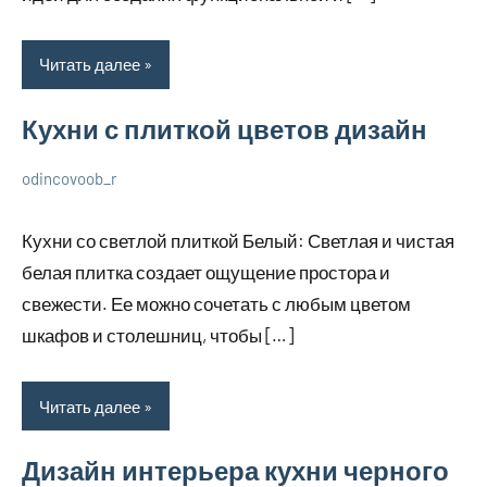
Читать далее
Кухни с плиткой цветов дизайн
odincovoob_r
7
Нет
О
декабря
комментариев
дизайне
Кухни со светлой плиткой Белый: Светлая и чистая
2023
белая плитка создает ощущение простора и
свежести. Ее можно сочетать с любым цветом
шкафов и столешниц, чтобы […]
Читать далее
Дизайн интерьера кухни черного