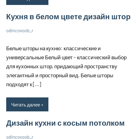
Кухня в белом цвете дизайн штор
odincovoob_r
7
Нет
О
декабря
комментариев
дизайне
Белые шторы на кухню: классические и
2023
универсальные Белый цвет – классический выбор
для кухонных штор, придающий пространству
элегантный и просторный вид. Белые шторы
подходят к […]
Читать далее
Дизайн кухни с косым потолком
odincovoob_r