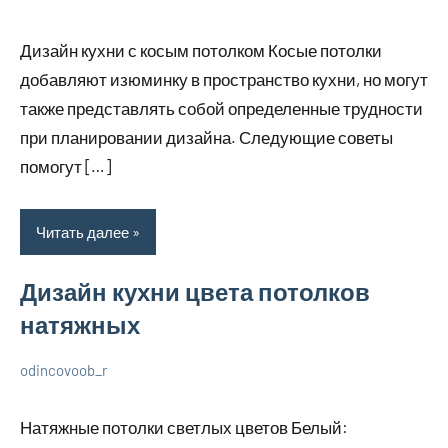
7
Нет
О
декабря
комментариев
дизайне
Дизайн кухни с косым потолком Косые потолки
2023
добавляют изюминку в пространство кухни, но могут
также представлять собой определенные трудности
при планировании дизайна. Следующие советы
помогут […]
Читать далее
Дизайн кухни цвета потолков
натяжных
odincovoob_r
7
Нет
О
декабря
комментариев
дизайне
Натяжные потолки светлых цветов Белый:
2023