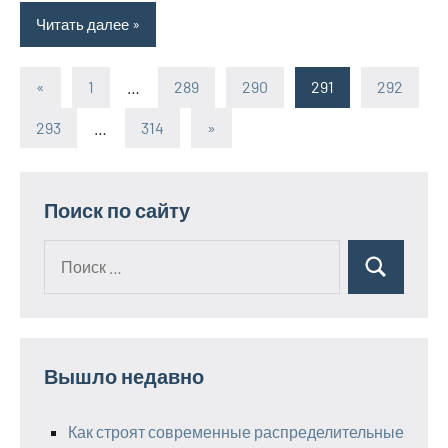
Читать далее
«
Предыдущие
1
…
289
290
291
292
Пагинация
записи
293
…
314
Следующие
»
записей
записи
Поиск по сайту
Поиск
Поиск
для:
Вышло недавно
Как строят современные распределительные