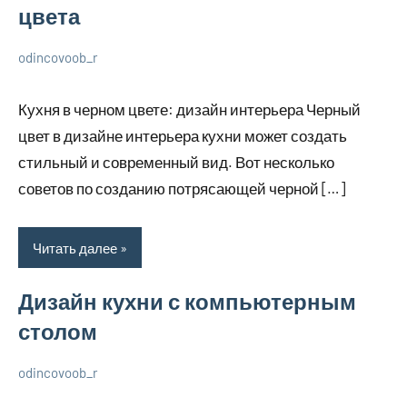
цвета
odincovoob_r
7
Нет
О
декабря
комментариев
дизайне
Кухня в черном цвете: дизайн интерьера Черный
2023
цвет в дизайне интерьера кухни может создать
стильный и современный вид. Вот несколько
советов по созданию потрясающей черной […]
Читать далее
Дизайн кухни с компьютерным
столом
odincovoob_r
7
Нет
О