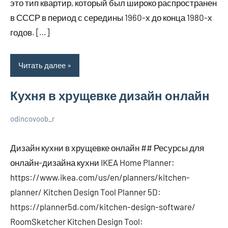
это тип квартир, который был широко распространен
в СССР в период с середины 1960-х до конца 1980-х
годов. […]
Читать далее
Кухня в хрущевке дизайн онлайн
odincovoob_r
7
Нет
О
декабря
комментариев
дизайне
Дизайн кухни в хрущевке онлайн ## Ресурсы для
2023
онлайн-дизайна кухни IKEA Home Planner:
https://www.ikea.com/us/en/planners/kitchen-
planner/ Kitchen Design Tool Planner 5D:
https://planner5d.com/kitchen-design-software/
RoomSketcher Kitchen Design Tool: