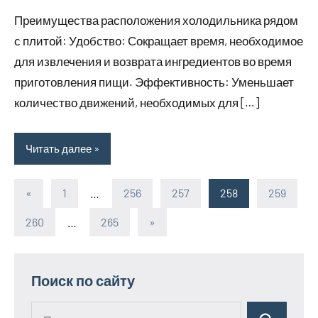
декабря
комментариев
дизайне
Преимущества расположения холодильника рядом
2023
с плитой: Удобство: Сокращает время, необходимое
для извлечения и возврата ингредиентов во время
приготовления пищи. Эффективность: Уменьшает
количество движений, необходимых для […]
Читать далее
«
Предыдущие
1
…
256
257
258
259
Пагинация
записи
260
…
265
Следующие
»
записей
записи
Поиск по сайту
Поиск