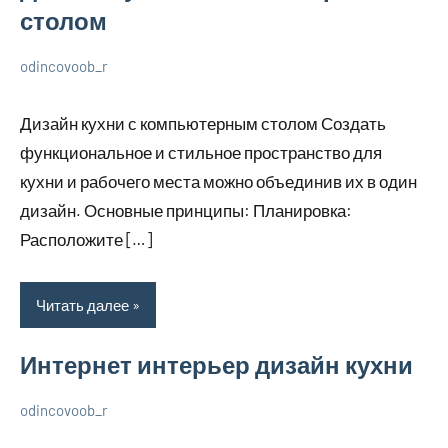
столом
odincovoob_r
7
Нет
О
декабря
комментариев
дизайне
Дизайн кухни с компьютерным столом Создать
2023
функциональное и стильное пространство для
кухни и рабочего места можно объединив их в один
дизайн. Основные принципы: Планировка:
Расположите […]
Читать далее
Интернет интерьер дизайн кухни
odincovoob_r
7
Нет
О