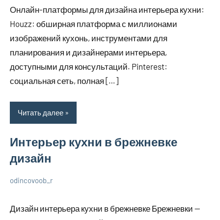
декабря
комментариев
дизайне
Онлайн-платформы для дизайна интерьера кухни:
2023
Houzz: обширная платформа с миллионами
изображений кухонь, инструментами для
планирования и дизайнерами интерьера,
доступными для консультаций. Pinterest:
социальная сеть, полная […]
Читать далее
Интерьер кухни в брежневке
дизайн
odincovoob_r
7
Нет
О
декабря
комментариев
дизайне
Дизайн интерьера кухни в брежневке Брежневки —
2023