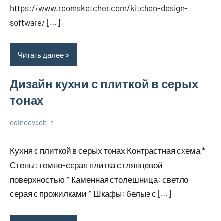
https://www.roomsketcher.com/kitchen-design-
software/ […]
Читать далее
Дизайн кухни с плиткой в серых
тонах
odincovoob_r
7
Нет
О
декабря
комментариев
дизайне
Кухня с плиткой в серых тонах Контрастная схема *
2023
Стены: темно-серая плитка с глянцевой
поверхностью * Каменная столешница: светло-
серая с прожилками * Шкафы: белые с […]