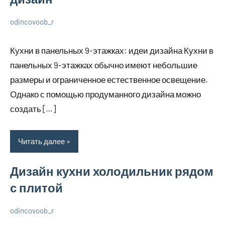
odincovoob_r
7
Нет
О
декабря
комментариев
дизайне
Кухни в панельных 9-этажках: идеи дизайна Кухни в
2023
панельных 9-этажках обычно имеют небольшие
размеры и ограниченное естественное освещение.
Однако с помощью продуманного дизайна можно
создать […]
Читать далее
Дизайн кухни холодильник рядом
с плитой
odincovoob_r
7
Нет
О