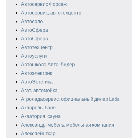
Автосервис Форсаж
Автосервис, автотехцентр
Автосоло
АвтоСфера
АвтоСфера
Автотехцентр
Автоуслуги
Автошкола Авто-Лидер
Автоэлектрик
АвтоЭстетика
Агат, автомойка
Агроладасервис, официальный дилер Lada
Акварель, баня
Акватория, сауна
Александр-мебель, мебельная компания
Алекспейнткар