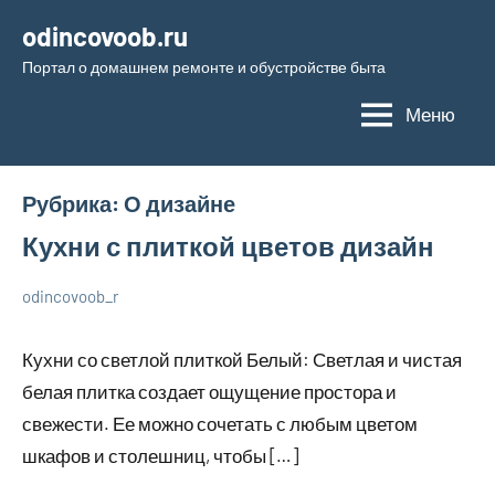
Перейти
odincovoob.ru
к
Портал о домашнем ремонте и обустройстве быта
содержимому
Меню
Рубрика:
О дизайне
Кухни с плиткой цветов дизайн
odincovoob_r
7
Нет
О
декабря
комментариев
дизайне
Кухни со светлой плиткой Белый: Светлая и чистая
2023
белая плитка создает ощущение простора и
свежести. Ее можно сочетать с любым цветом
шкафов и столешниц, чтобы […]