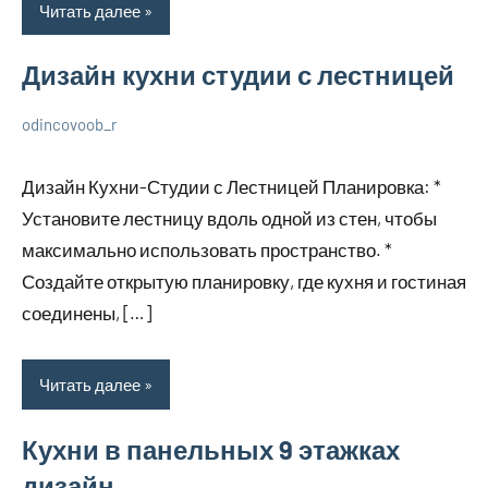
Читать далее
Дизайн кухни студии с лестницей
odincovoob_r
7
Нет
О
декабря
комментариев
дизайне
Дизайн Кухни-Студии с Лестницей Планировка: *
2023
Установите лестницу вдоль одной из стен, чтобы
максимально использовать пространство. *
Создайте открытую планировку, где кухня и гостиная
соединены, […]
Читать далее
Кухни в панельных 9 этажках
дизайн